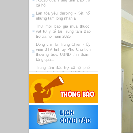
Lan tỏa yêu thương - Kết nối
những tấm lòng nhân ái
Thư mời báo giá mua thuốc,
vật tư y tế tại Trung tâm Bảo
trợ xã hội năm 2026
Đồng chí Hà Trung Chiến - Ủy
viên BTV tỉnh ủy Phó Chủ tịch
thường trực UBND tỉnh thăm,
tặng quà...
Trung tâm Bảo trợ xã hội phối
hợp với Đoàn Khối UBND tỉnh,
Đoàn phường Tô Hiệu tổ chức
chương trình...
Cảm ơn gia đình ông Đinh Mai
Xuân Thanh và bà Ngô Thị
Thùy
Thủ tục và quy trình tiếp nhận
vào cơ sở trợ giúp xã hội đối
với đối tượng BTXH
Lời cảm ơn đến Hội quốc tế
Thanh Hải vô thượng sư
Lễ trao quyết định công nhận