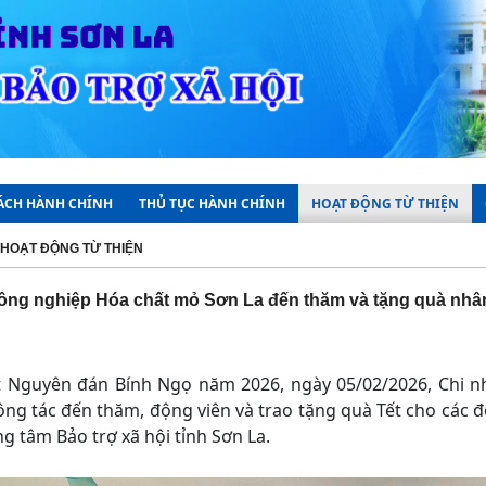
CÁCH HÀNH CHÍNH
THỦ TỤC HÀNH CHÍNH
HOẠT ĐỘNG TỪ THIỆN
HOẠT ĐỘNG TỪ THIỆN
ông nghiệp Hóa chất mỏ Sơn La đến thăm và tặng quà nhân
t Nguyên đán Bính Ngọ năm 2026, ngày 05/02/2026, Chi 
ng tác đến thăm, động viên và trao tặng quà Tết cho các 
ng tâm Bảo trợ xã hội tỉnh Sơn La.