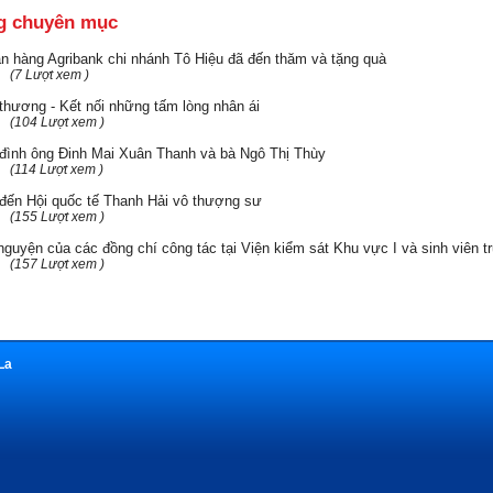
g chuyên mục
 hàng Agribank chi nhánh Tô Hiệu đã đến thăm và tặng quà
(7 Lượt xem )
thương - Kết nối những tấm lòng nhân ái
(104 Lượt xem )
đình ông Đinh Mai Xuân Thanh và bà Ngô Thị Thùy
(114 Lượt xem )
đến Hội quốc tế Thanh Hải vô thượng sư
(155 Lượt xem )
nguyện của các đồng chí công tác tại Viện kiểm sát Khu vực I và sinh viên 
(157 Lượt xem )
La