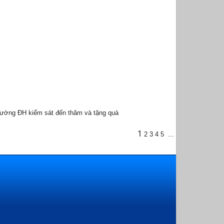
trường ĐH kiểm sát đến thăm và tặng quà
1
2
3
4
5
...