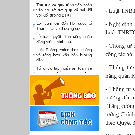
Thủ tục và quy trình tiếp nhận
- Luật TN
vào cơ sở trợ giúp xã hội đối
với đối tượng BTXH
- Nghị định
Lời cảm ơn đến Hội quốc tế
Thanh Hải vô thượng sư
Luật TNB
Lễ trao quyết định công nhận
đảng viên chính thức
- Thông tư 
Luật Phòng chống tham nhũng
công tác bồ
và tổng hợp văn bản hướng
dẫn
- Thông tư 
Tổ chức tập huấn an toàn vệ
sinh thực phẩm cho viên chức
năng quản l
tại Trung tâm Bảo trợ xã hội
Hội nghị công bố các quyết
- Thông tư 
định về công tác cán bộ tại
hướng dẫn ng
Trung tâm Bảo trợ xã hội tỉnh
Sơn La
“Tăng cường
Tổ chức sinh nhật Quý I, năm
tướng Chính 
2026 cho các em nhỏ tại Cơ
sở II - Lan tỏa yêu thương, gắn
theo Quyết 
kết mái ấm...
Sôi nổi chương trình “Ngày hội