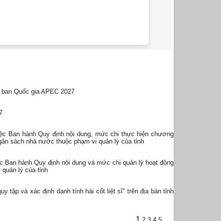
y ban Quốc gia AРЕС 2027
7
ệc Ban hành Quy định nội dung, mức chi thực hiện chương
ngân sách nhà nước thuộc phạm vi quản lý của tỉnh
c Ban hành Quy định nội dung và mức chi quản lý hoạt động
quản lý của tỉnh
tập và xác định danh tính hài cốt liệt sĩ” trên địa bàn tỉnh
1
2
3
4
5
...