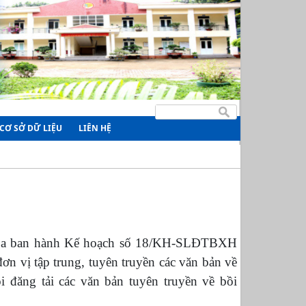
CƠ SỞ DỮ LIỆU
LIÊN HỆ
n La ban hành Kế hoạch số 18/KH-SLĐTBXH
n vị tập trung, tuyên truyền các văn bản về
 đăng tải các văn bản tuyên truyền về bồi