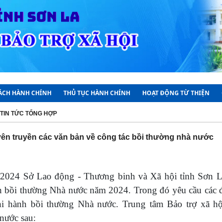
CÁCH HÀNH CHÍNH
THỦ TỤC HÀNH CHÍNH
HOẠT ĐỘNG TỪ THIỆN
TIN TỨC TỔNG HỢP
yên truyền các văn bản về công tác bồi thường nhà nước
/2024 Sở Lao động - Thương binh và Xã hội tỉnh Sơ
n bồi thường Nhà nước năm 2024. Trong đó yêu cầu các đơ
hi hành bồi thường Nhà nước. Trung tâm Bảo trợ xã hội
nước sau: