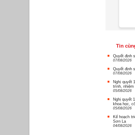
Sơn La tổ chức gặp mặt đầu
xuân Bính Ngọ năm 2026
Nhóm thiện nguyện của các
đồng chí công tác tại Viện kiểm
sát Khu vực I và sinh viên
trường ĐH kiểm...
Trung tâm Bảo trợ xã hội tổ
chức các hoạt động cho đối
Tin cùn
tượng bảo trợ xã hội nhân dịp
Tết Nguyên đán...
Quyết định 
07/08/2026
Đảng ủy UBND tỉnh Sơn La
đến thăm và tặng quà
Quyết định 
07/08/2026
Rộn ràng “Gói bánh chưng
xanh – Vui Tết cổ truyền” tại
Nghị quyết 
Trung tâm Bảo trợ xã hội tỉnh
trình, nhiệm
05/08/2026
Sơn La
Nghị quyết 
khoa học, c
05/08/2026
Kế hoạch tri
Sơn La
04/08/2026