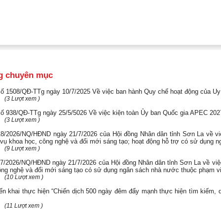
g chuyên mục
số 1508/QĐ-TTg ngày 10/7/2025 Về việc ban hành Quy chế hoạt động của U
(3 Lượt xem )
số 938/QĐ-TTg ngày 25/5/5026 Về việc kiện toàn Ủy ban Quốc gia APEС 202
(3 Lượt xem )
18/2026/NQ/HĐND ngày 21/7/2026 của Hội đồng Nhân dân tỉnh Sơn La về vi
 vụ khoa học, công nghệ và đối mới sáng tạo; hoạt động hỗ trợ có sử dụng 
(9 Lượt xem )
17/2026/NQ/HĐND ngày 21/7/2026 của Hội đồng Nhân dân tỉnh Sơn La về việ
ông nghệ và đổi mới sáng tạo có sử dụng ngân sách nhà nước thuộc phạm vi 
(10 Lượt xem )
ển khai thực hiện “Chiến dịch 500 ngày đêm đẩy mạnh thực hiện tìm kiếm, quy 
(11 Lượt xem )